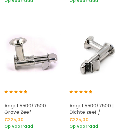
Op voorraad
Op voorraad
Angel 5500/7500
Angel 5500/7500 |
Grove Zeef
Dichte zeef /
Pindakaas
€225,00
€225,00
Op voorraad
Op voorraad