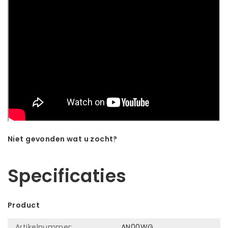
Niet gevonden wat u zocht?
Laat ons helpen! Bel: +31 (0)35-6910253
Specificaties
Product
Artikelnummer:
AN00WG