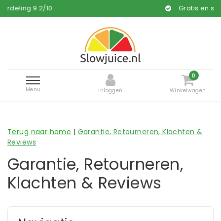
9.2
/
10
Gratis en snelle leveri
0
Menu
Inloggen
Winkelwagen
Terug naar home
|
Garantie, Retourneren, Klachten &
Reviews
Garantie, Retourneren,
Klachten & Reviews