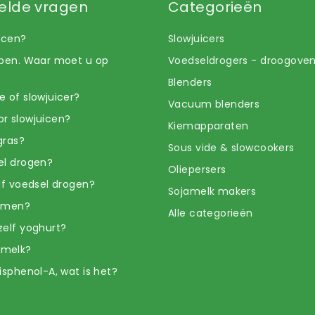
elde vragen
Categorieën
uicen?
Slowjuicers
open. Waar moet u op
Voedseldrogers - droogove
Blenders
e of slowjuicer?
Vacuum blenders
r slowjuicen?
Kiemapparaten
gras?
Sous vide & slowcookers
el drogen?
Oliepersers
elf voedsel drogen?
Sojamelk makers
iemen?
Alle categorieën
zelf yoghurt?
amelk?
isphenol-A, wat is het?