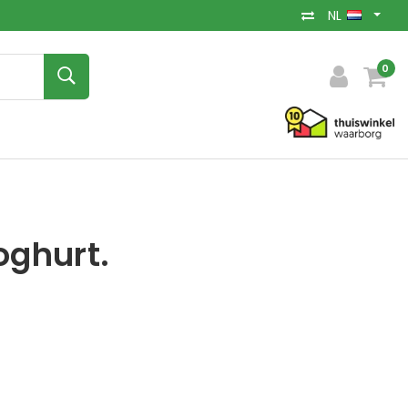
NL
0
oghurt.