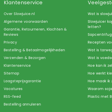
Klantenservice
Veelgest
Over Slowjuice.nl
Wat is slowj
Algemene voorwaarden
Slowjuicer k
letten?
Garantie, Retourneren, Klachten &
Reviews
Sapcentrifug
Privacy
Recepten voo
Bestelling & Betaalmogelijkheden
Wat is tarwe
Verzenden & Bezorgen
Wat is voeds
Klantenservice
Hoe kan ik z
Sitemap
Hoe werkt k
Laagsteprijsgarantie
Hoe maak ik 
Vacatures
Waarom soj
RSS-feed
Plastic met B
Bestelling annuleren