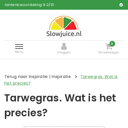
0
Gratis en snelle levering*
0
Menu
Inloggen
Winkelwagen
Terug naar Inspiratie
|
Inspiratie
Tarwegras. Wat is
het precies?
Tarwegras. Wat is het
precies?