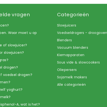
elde vragen
Categorieën
uicen?
Slowjuicers
open. Waar moet u op
Voedseldrogers - droogove
Blenders
e of slowjuicer?
Vacuum blenders
r slowjuicen?
Kiemapparaten
gras?
Sous vide & slowcookers
el drogen?
Oliepersers
elf voedsel drogen?
Sojamelk makers
iemen?
Alle categorieën
zelf yoghurt?
amelk?
isphenol-A, wat is het?