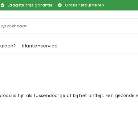
Laagsteprijs garantie
Gratis retourneren!
juicen?
Klantenservice
od is fijn als tussendoortje of bij het ontbijt. Een gezonde