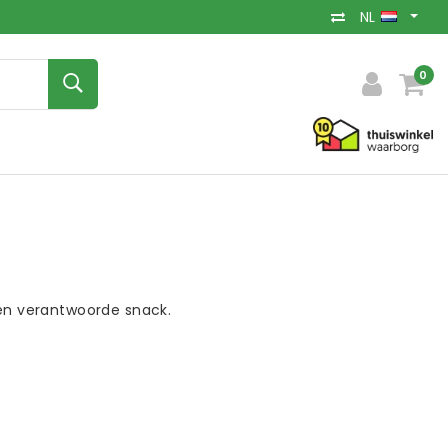
NL
0
 en verantwoorde snack.