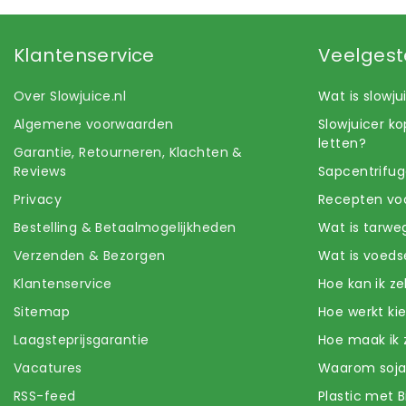
Klantenservice
Veelgest
Over Slowjuice.nl
Wat is slowj
Algemene voorwaarden
Slowjuicer k
letten?
Garantie, Retourneren, Klachten &
Reviews
Sapcentrifug
Privacy
Recepten voo
Bestelling & Betaalmogelijkheden
Wat is tarwe
Verzenden & Bezorgen
Wat is voeds
Klantenservice
Hoe kan ik z
Sitemap
Hoe werkt k
Laagsteprijsgarantie
Hoe maak ik 
Vacatures
Waarom soj
RSS-feed
Plastic met B