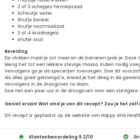
1 handje havervlokken
2 of 3 schepjes hennepzaad
Scheutje water
Snufje kaneel
Snufje nootmuskaat
3 of 4 kruidnagels
snufje zout
Bereiding
De vlokken maal je tot meel en de bananen prak je. Deze 
Meng het tot een lekkere stevige massa. Indien nodig voe
Vervolgens ga je de specerijen toevoegen. Doe dit voorzic
Als alles goed gemengd is, kneed je het deeg in de gewe
vervolgens in de droogoven te doen.
Doe het een paar uur in de droogoven voor een stevigere s
Geniet ervan! Wat vind je van dit recept? Zou je het zel
Dit recept is geplaatst op de website van Happy and Healt
Klantenbeoordeling
9.2
/
10
Gr