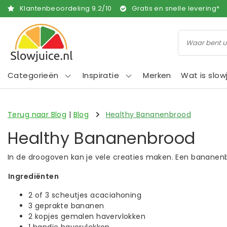
Klantenbeoordeling
9.2
/
10
Gratis en snelle levering*
Categorieën
Inspiratie
Merken
Wat is slow
Terug naar Blog
|
Blog
Healthy Bananenbrood
Healthy Bananenbrood
In de droogoven kan je vele creaties maken. Een bananenbro
Ingrediënten
2 of 3 scheutjes acaciahoning
3 geprakte bananen
2 kopjes gemalen havervlokken