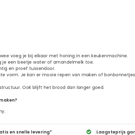
twee voeg je bij elkaar met honing in een keukenmachine.
g je een beetje water of amandelmelk toe.
htig en proef tussendoor.
nste vorm. Je kan er mooie repen van maken of bonbonnetjes
tructuur. Ook blijft het brood dan langer goed.
f maken?
hy.
atis en snelle levering*
Laagsteprijs ga