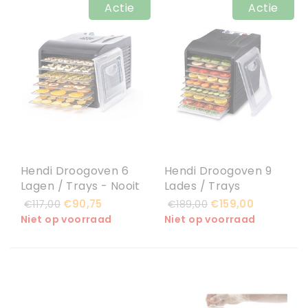
Actie
Actie
Hendi Droogoven 6
Hendi Droogoven 9
Lagen / Trays - Nooit
Lades / Trays
meer leverbaar
€90,75
€159,00
€117,00
€189,00
Niet op voorraad
Niet op voorraad