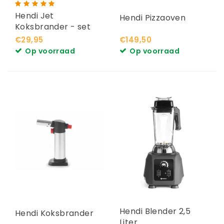
Hendi Jet
Hendi Pizzaoven
Koksbrander - set
met gasbus
€29,95
€149,50
Op voorraad
Op voorraad
Hendi Blender 2,5
Hendi Koksbrander
Liter