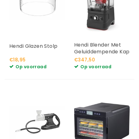
Hendi Blender Met
Hendi Glazen Stolp
Geluiddempende Kap
2,5 ltr
€18,95
€347,50
Op voorraad
Op voorraad