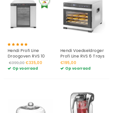
Hendi Profi Line
Hendi Voedseldroger
Droogoven RVS 10
Profi Line RVS 6 Trays
Trays
€335,00
€195,00
€399,00
Op voorraad
Op voorraad