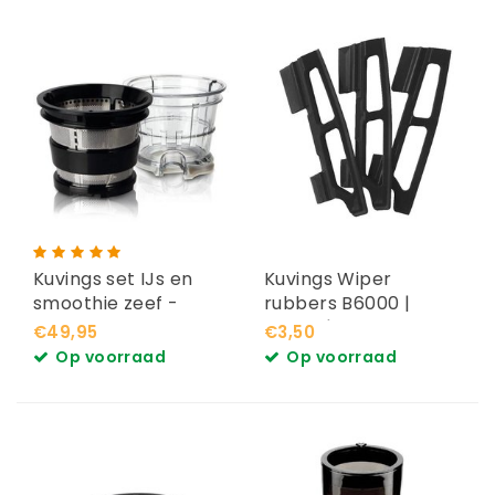
Kuvings set IJs en
Kuvings Wiper
smoothie zeef -
rubbers B6000 |
geschikt voor de
B8200 | C9500
€49,95
€3,50
Kuvings B8200/
Op voorraad
Op voorraad
B6000