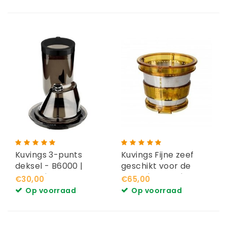
Kuvings 3-punts
Kuvings Fijne zeef
deksel - B6000 |
geschikt voor de
C9500 | C7000
B6000| B8200 |
€30,00
€65,00
C9500
Op voorraad
Op voorraad