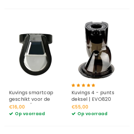
Kuvings smartcap
Kuvings 4 - punts
geschikt voor de
deksel | EVO820
revo830/ AUTO10
€16,00
€55,00
Op voorraad
Op voorraad