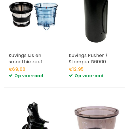
Kuvings IJs en
Kuvings Pusher /
smoothie zeef
Stamper B6000
Kuvings REVO830
€69,00
€12,95
Op voorraad
Op voorraad