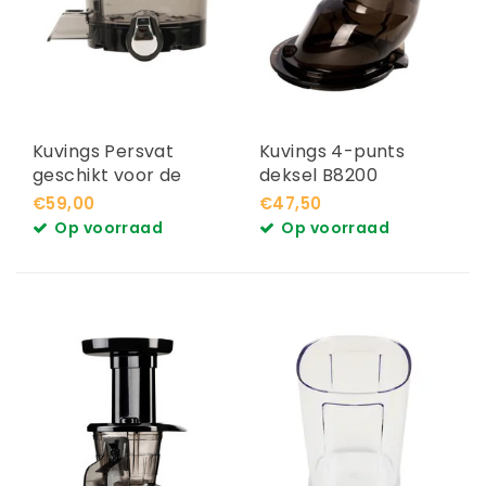
Kuvings Persvat
Kuvings 4-punts
geschikt voor de
deksel B8200
Revo830
€59,00
€47,50
Op voorraad
Op voorraad