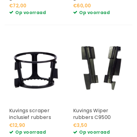
Revo830
Revo830
€72,00
€60,00
Op voorraad
Op voorraad
Kuvings scraper
Kuvings Wiper
inclusief rubbers
rubbers C9500
geschikt voor de
€12,90
€3,50
Revo830
Op voorraad
Op voorraad