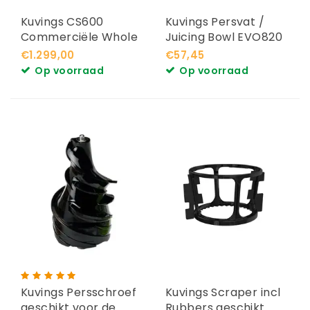
Kuvings CS600
Kuvings Persvat /
Commerciële Whole
Juicing Bowl EVO820
Slowjuicer
€1.299,00
€57,45
Op voorraad
Op voorraad
Kuvings Persschroef
Kuvings Scraper incl
geschikt voor de
Rubbers geschikt