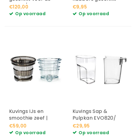
B6000/ B8200 C9500
voor de Auto10 S
€120,00
€9,95
| C7000
Op voorraad
Op voorraad
Kuvings IJs en
Kuvings Sap &
smoothie zeef |
Pulpkan EVO820/
Kuvings EVO820 +
B8200
€59,00
€29,95
C9500
Op voorraad
Op voorraad