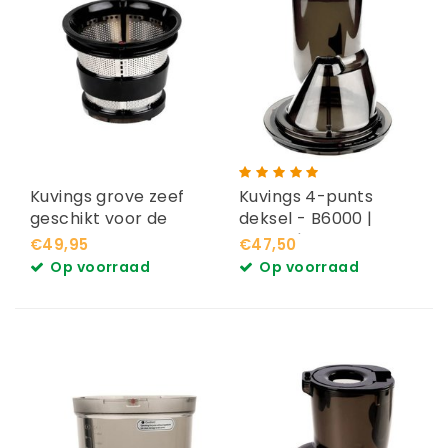
Kuvings grove zeef
Kuvings 4-punts
geschikt voor de
deksel - B6000 |
revo830
C9500 | C7000
€49,95
€47,50
Op voorraad
Op voorraad