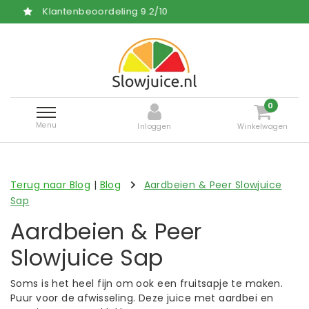
lantenbeoordeling
9.2
/
10
Gra
0
Menu
Inloggen
Winkelwagen
Terug naar Blog
|
Blog
Aardbeien & Peer Slowjuice
Sap
Aardbeien & Peer
Slowjuice Sap
Soms is het heel fijn om ook een fruitsapje te maken.
Puur voor de afwisseling. Deze juice met aardbei en