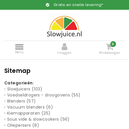
Gratis en snelle levering*
0
Menu
Inloggen
Winkelwagen
Sitemap
Categorieën:
Slowjuicers
(103)
Voedseldrogers - droogovens
(55)
Blenders
(57)
Vacuum blenders
(6)
Kiemapparaten
(25)
Sous vide & slowcookers
(56)
Oliepersers
(8)