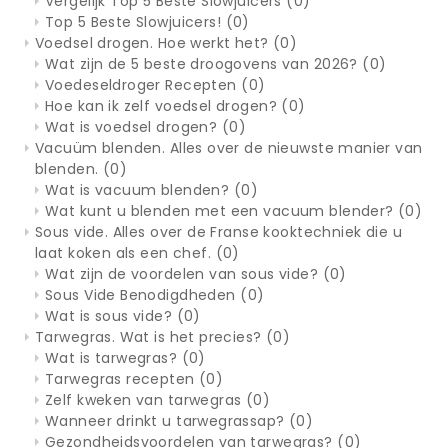
Vergelijk Top 5 Beste Slowjuicers
(0)
Top 5 Beste Slowjuicers!
(0)
Voedsel drogen. Hoe werkt het?
(0)
Wat zijn de 5 beste droogovens van 2026?
(0)
Voedeseldroger Recepten
(0)
Hoe kan ik zelf voedsel drogen?
(0)
Wat is voedsel drogen?
(0)
Vacuüm blenden. Alles over de nieuwste manier van
blenden.
(0)
Wat is vacuum blenden?
(0)
Wat kunt u blenden met een vacuum blender?
(0)
Sous vide. Alles over de Franse kooktechniek die u
laat koken als een chef.
(0)
Wat zijn de voordelen van sous vide?
(0)
Sous Vide Benodigdheden
(0)
Wat is sous vide?
(0)
Tarwegras. Wat is het precies?
(0)
Wat is tarwegras?
(0)
Tarwegras recepten
(0)
Zelf kweken van tarwegras
(0)
Wanneer drinkt u tarwegrassap?
(0)
Gezondheidsvoordelen van tarwegras?
(0)