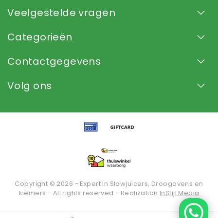
Veelgestelde vragen
Categorieën
Contactgegevens
Volg ons
Copyright © 2026 - Expert in Slowjuicers, Droogovens en
kiemers - All rights reserved - Realization
InStijl Media
Beoordeling op
KiyOh
voor Slowjuice.nl: 9.2/10 (2934