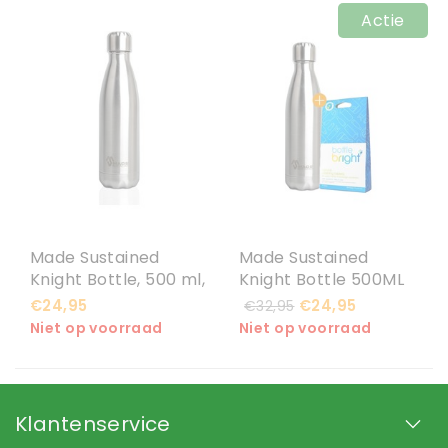
Actie
Made Sustained
Made Sustained
Knight Bottle, 500 ml,
Knight Bottle 500ML
Brushed SS
+ Gratis Bottle Bright
€24,95
€24,95
€32,95
Reinigingstabletten
Niet op voorraad
Niet op voorraad
Klantenservice