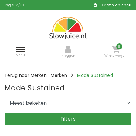
9.2
/
10
Gratis en snelle leveri
0
Menu
Inloggen
Winkelwagen
Terug naar Merken
|
Merken
Made Sustained
Made Sustained
Filters