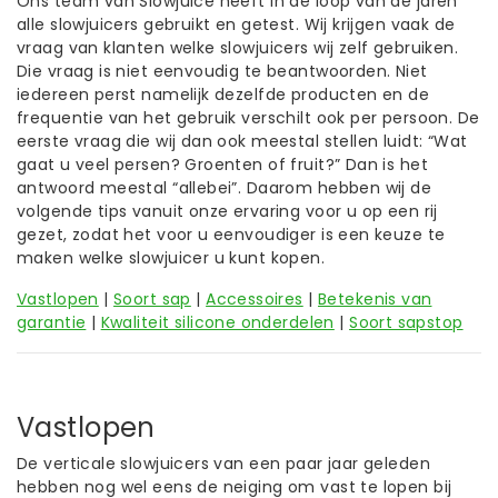
Ons team van Slowjuice heeft in de loop van de jaren
alle slowjuicers gebruikt en getest. Wij krijgen vaak de
vraag van klanten welke slowjuicers wij zelf gebruiken.
Die vraag is niet eenvoudig te beantwoorden. Niet
iedereen perst namelijk dezelfde producten en de
frequentie van het gebruik verschilt ook per persoon. De
eerste vraag die wij dan ook meestal stellen luidt: “Wat
gaat u veel persen? Groenten of fruit?” Dan is het
antwoord meestal “allebei”. Daarom hebben wij de
volgende tips vanuit onze ervaring voor u op een rij
gezet, zodat het voor u eenvoudiger is een keuze te
maken welke slowjuicer u kunt kopen.
Vastlopen
|
Soort sap
|
Accessoires
|
Betekenis van
garantie
|
Kwaliteit silicone onderdelen
|
Soort sapstop
Vastlopen
De verticale slowjuicers van een paar jaar geleden
hebben nog wel eens de neiging om vast te lopen bij