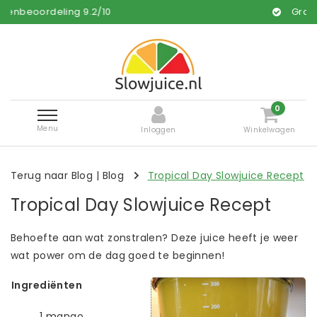
rdeling
9.2
/
10
Gratis en snell
0
Menu
Inloggen
Winkelwagen
Terug naar Blog
|
Blog
Tropical Day Slowjuice Recept
Tropical Day Slowjuice Recept
Behoefte aan wat zonstralen? Deze juice heeft je weer
wat power om de dag goed te beginnen!
Ingrediënten
1 mango