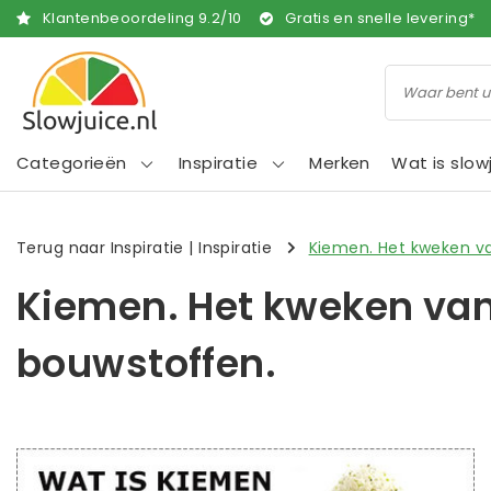
Klantenbeoordeling
9.2
/
10
Gratis en snelle levering*
Categorieën
Inspiratie
Merken
Wat is slow
Terug naar Inspiratie
|
Inspiratie
Kiemen. Het kweken va
Kiemen. Het kweken van
bouwstoffen.