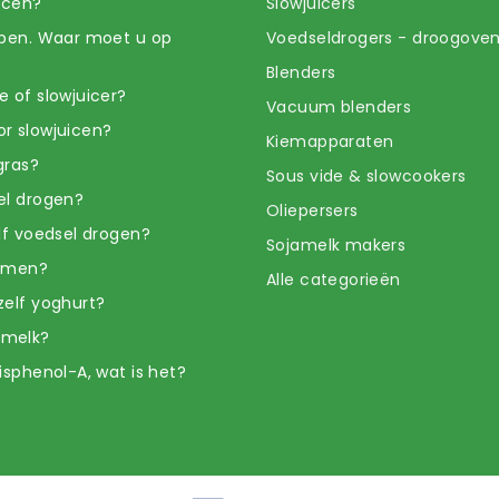
uicen?
Slowjuicers
open. Waar moet u op
Voedseldrogers - droogove
Blenders
e of slowjuicer?
Vacuum blenders
r slowjuicen?
Kiemapparaten
gras?
Sous vide & slowcookers
el drogen?
Oliepersers
elf voedsel drogen?
Sojamelk makers
iemen?
Alle categorieën
zelf yoghurt?
amelk?
isphenol-A, wat is het?