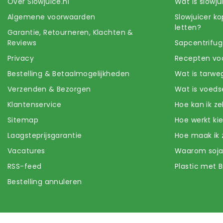
Over Slowjuice.nl
Wat is slowj
Algemene voorwaarden
Slowjuicer k
letten?
Garantie, Retourneren, Klachten &
Reviews
Sapcentrifug
Privacy
Recepten voo
Bestelling & Betaalmogelijkheden
Wat is tarwe
Verzenden & Bezorgen
Wat is voeds
Klantenservice
Hoe kan ik z
Sitemap
Hoe werkt k
Laagsteprijsgarantie
Hoe maak ik 
Vacatures
Waarom soj
RSS-feed
Plastic met B
Bestelling annuleren