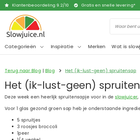
Klantenbeoordeling
9.2
/
10
Gratis en snelle levering*
Categorieën
Inspiratie
Merken
Wat is slow
Terug naar Blog
|
Blog
Het (ik-lust-geen) spruitensap
Het (ik-lust-geen) spruite
Deze week een heerlijk spruitensapje voor in de
slowjuicer
,
Voor 1 glas gezond groen sap heb je onderstaande ingredi
5 spruitjes
3 roosjes broccoli
1peer
1/4 venkel