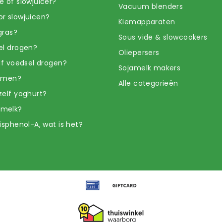
e of slowjuicer?
Vacuum blenders
r slowjuicen?
Kiemapparaten
gras?
Sous vide & slowcookers
el drogen?
Oliepersers
elf voedsel drogen?
Sojamelk makers
iemen?
Alle categorieën
zelf yoghurt?
amelk?
isphenol-A, wat is het?