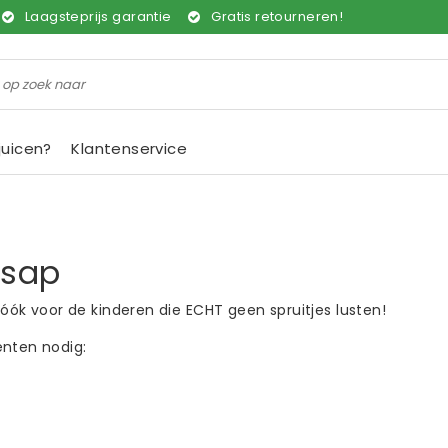
Laagsteprijs garantie
Gratis retourneren!
juicen?
Klantenservice
nsap
 óók voor de kinderen die ECHT geen spruitjes lusten!
enten nodig: