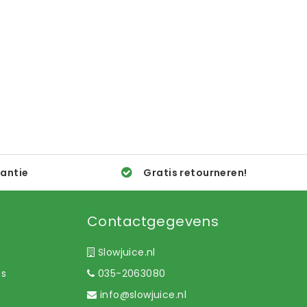
rantie
Gratis retourneren!
Contactgegevens
Slowjuice.nl
ns
035-2063080
info@slowjuice.nl