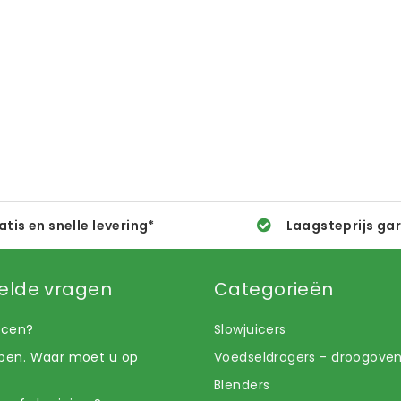
atis en snelle levering*
Laagsteprijs ga
elde vragen
Categorieën
uicen?
Slowjuicers
open. Waar moet u op
Voedseldrogers - droogove
Blenders