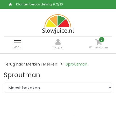
beoordeling
9.2
/
10
Gratis en 
0
Menu
Inloggen
Winkelwagen
Terug naar Merken
|
Merken
Sproutman
Sproutman