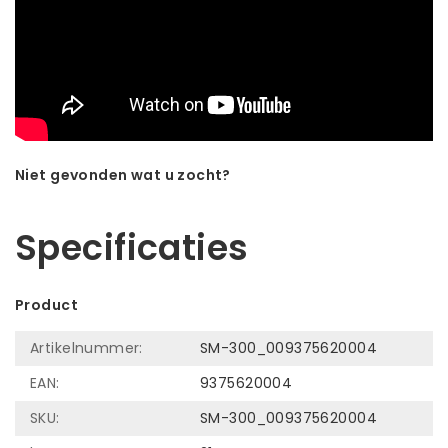
Niet gevonden wat u zocht?
Laat ons helpen! Bel: +31 (0)35-6910253
Specificaties
Product
Artikelnummer:
SM-300_009375620004
EAN:
9375620004
SKU:
SM-300_009375620004