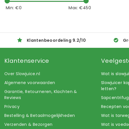
Min: €
0
Max: €
450
Klantenbeoordeling
9.2
/
10
Gr
Klantenservice
Veelgest
Over Slowjuice.nl
Wat is slowj
Algemene voorwaarden
Slowjuicer k
letten?
Garantie, Retourneren, Klachten &
Reviews
Sapcentrifug
Privacy
Recepten voo
Bestelling & Betaalmogelijkheden
Wat is tarwe
Verzenden & Bezorgen
Wat is voeds