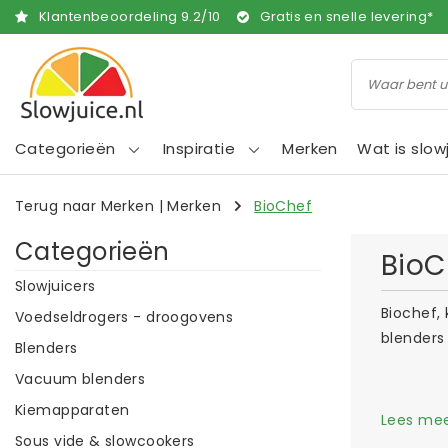
Klantenbeoordeling
9.2
/
10
Gratis en snelle levering*
Categorieën
Inspiratie
Merken
Wat is slow
Terug naar Merken
|
Merken
BioChef
Categorieën
BioC
Slowjuicers
Biochef,
Voedseldrogers - droogovens
blenders
Blenders
Vacuum blenders
Kiemapparaten
Lees me
Sous vide & slowcookers