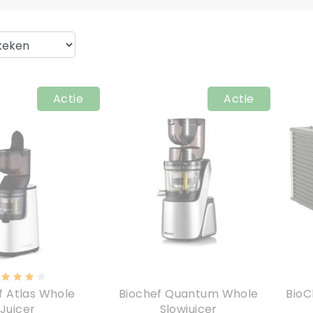
Actie
Actie
f Atlas Whole
Biochef Quantum Whole
BioC
Juicer
Slowjuicer