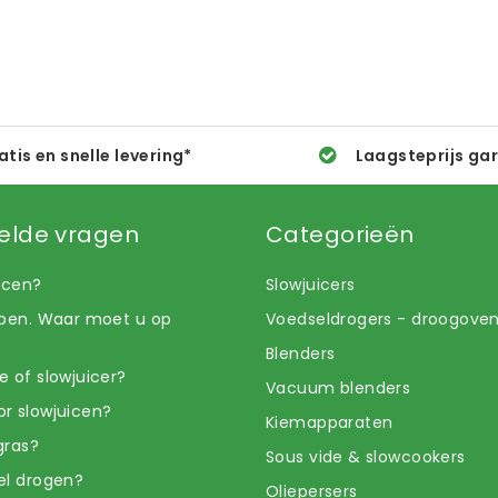
atis en snelle levering*
Laagsteprijs ga
elde vragen
Categorieën
uicen?
Slowjuicers
open. Waar moet u op
Voedseldrogers - droogove
Blenders
e of slowjuicer?
Vacuum blenders
r slowjuicen?
Kiemapparaten
gras?
Sous vide & slowcookers
el drogen?
Oliepersers