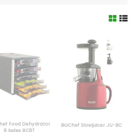
hef Food Dehydrator
BioChef Slowjuicer JU-BC
8 lades BC8T