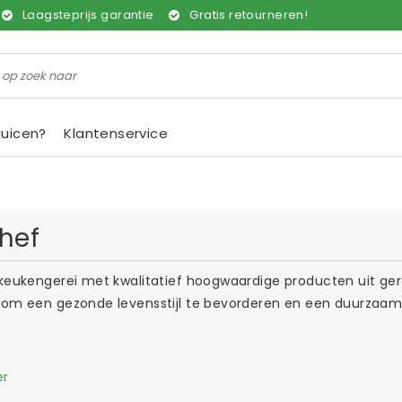
Laagsteprijs garantie
Gratis retourneren!
juicen?
Klantenservice
hef
 keukengerei met kwalitatief hoogwaardige producten uit ger
 om een gezonde levensstijl te bevorderen en een duurzaam 
er