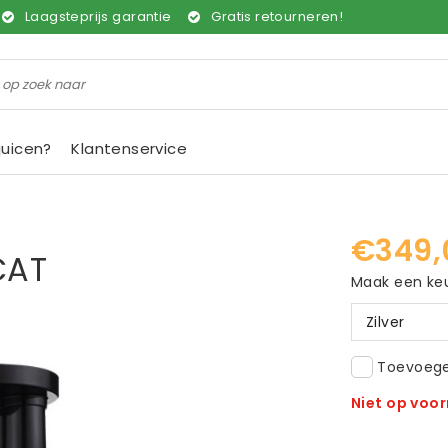
Laagsteprijs garantie
Gratis retourneren!
juicen?
Klantenservice
€349,
CAT
Maak een ke
Zilver
Toevoegen
Niet op voo