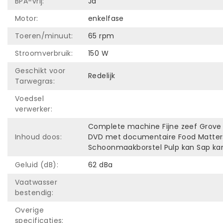
BPA-vrij:
Ja
Motor:
enkelfase
Toeren/minuut:
65 rpm
Stroomverbruik:
150 W
Geschikt voor
Redelijk
Tarwegras:
Voedsel
verwerker:
Complete machine Fijne zeef Grove 
Inhoud doos:
DVD met documentaire Food Matters
Schoonmaakborstel Pulp kan Sap ka
Geluid (dB):
62 dBa
Vaatwasser
bestendig:
Overige
specificaties: