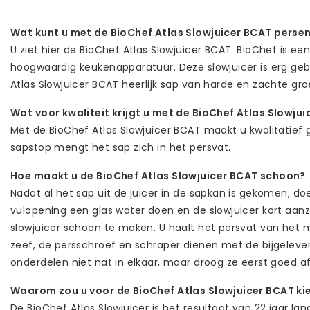
Wat kunt u met de BioChef Atlas Slowjuicer BCAT perse
U ziet hier de BioChef Atlas Slowjuicer BCAT. BioChef is ee
hoogwaardig keukenapparatuur. Deze slowjuicer is erg geb
Atlas Slowjuicer BCAT heerlijk sap van harde en zachte gro
Wat voor kwaliteit krijgt u met de BioChef Atlas Slowju
Met de BioChef Atlas Slowjuicer BCAT maakt u kwalitatief 
sapstop mengt het sap zich in het persvat.
Hoe maakt u de BioChef Atlas Slowjuicer BCAT schoon?
Nadat al het sap uit de juicer in de sapkan is gekomen, doe
vulopening een glas water doen en de slowjuicer kort aan
slowjuicer schoon te maken. U haalt het persvat van het 
zeef, de persschroef en schraper dienen met de bijgelever
onderdelen niet nat in elkaar, maar droog ze eerst goed a
Waarom zou u voor de BioChef Atlas Slowjuicer BCAT ki
De BioChef Atlas Slowjuicer is het resultaat van 22 jaar la