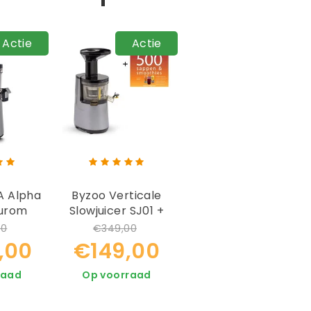
Actie
Actie
A Alpha
Byzoo Verticale
Hurom
Slowjuicer SJ01 +
is Boek
Boek
00
€349,00
,00
€149,00
raad
Op voorraad