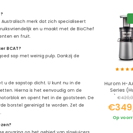
n?
n Australisch merk dat zich specialiseert
ruiksvriendelijk en u maakt met de BioChef
enten en fruit.
icer BCAT?
goed sap met weinig pulp. Dankzij de
t u de sapstop dicht. U kunt nu in de
Hurom H-A
Series (
zetten. Hierna is het eenvoudig om de
H26) + Grat
motorblok en opent het in de gootsteen. De
€420,
€349
de borstel gereinigd te worden. Zet de
f.
Op voor
ezen?
nge ervaring op het gebied van slowjuicers.