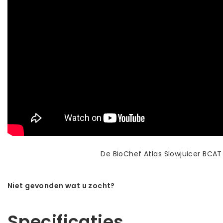
De BioChef Atlas Slowjuicer BCAT i
Niet gevonden wat u zocht?
Laat ons helpen! Bel: +31 (0)35-6910253
Specificaties