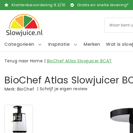
Klantenbeoordeling
9.2
/
10
Gratis en snelle levering*
Categorieën
Inspiratie
Merken
Wat is slow
Terug naar Home
|
BioChef Atlas Slowjuicer BCAT
BioChef Atlas Slowjuicer B
|
Schrijf je eigen review
Merk:
BioChef