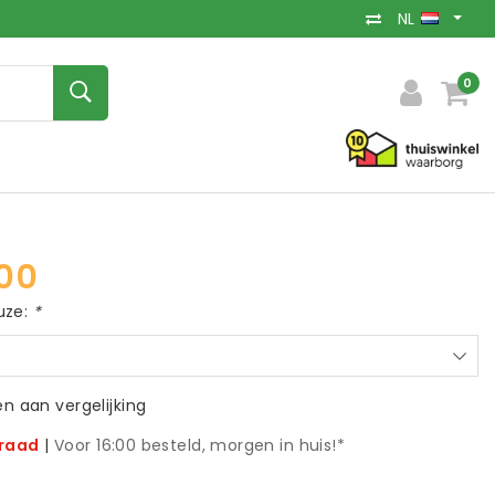
NL
0
00
uze:
*
 aan vergelijking
rraad
|
Voor 16:00 besteld, morgen in huis!*