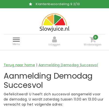
Klantenbeoordeling
9.2
/
10
0
Menu
Inloggen
Winkelwagen
Terug naar home
|
Aanmelding Demodag Succesvol
Aanmelding Demodag
Succesvol
Gefeliciteerd! U heeft zich succesvol aangemeld voor
de demodag. U wordt zaterdag tussen 11.00 en 13.00 uur
verwacht op het volgende adres: