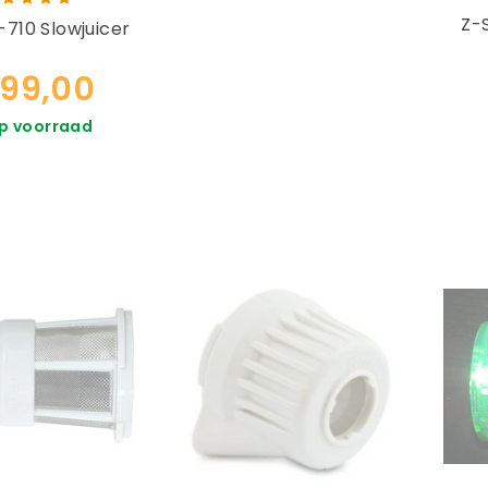
Z-S
-710 Slowjuicer
99,00
p voorraad