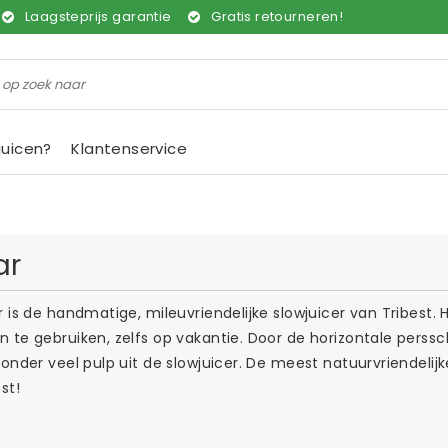
Laagsteprijs garantie
Gratis retourneren!
juicen?
Klantenservice
ar
 is de handmatige, mileuvriendelijke slowjuicer van Tribest. 
 te gebruiken, zelfs op vakantie. Door de horizontale perss
zonder veel pulp uit de slowjuicer. De meest natuurvriendeli
st!