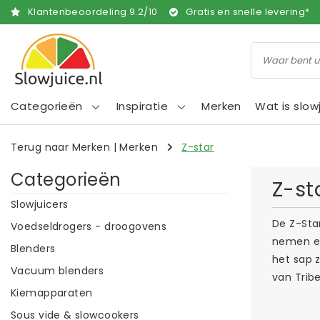
Klantenbeoordeling
9.2
/
10
Gratis en snelle levering*
Categorieën
Inspiratie
Merken
Wat is slow
Terug naar Merken
|
Merken
Z-star
Categorieën
Z-st
Slowjuicers
De Z-Star
Voedseldrogers - droogovens
nemen en
Blenders
het sap 
Vacuum blenders
van Tribe
Kiemapparaten
Sous vide & slowcookers