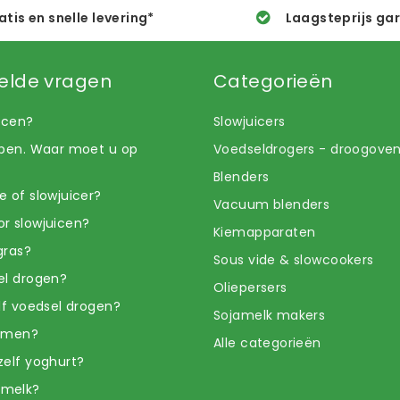
atis en snelle levering*
Laagsteprijs ga
elde vragen
Categorieën
uicen?
Slowjuicers
open. Waar moet u op
Voedseldrogers - droogove
Blenders
e of slowjuicer?
Vacuum blenders
r slowjuicen?
Kiemapparaten
gras?
Sous vide & slowcookers
el drogen?
Oliepersers
elf voedsel drogen?
Sojamelk makers
iemen?
Alle categorieën
zelf yoghurt?
amelk?