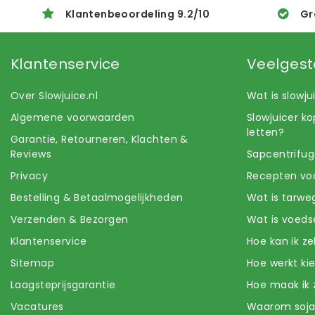
Klantenbeoordeling
9.2
/
10
Gr
Klantenservice
Veelgest
Over Slowjuice.nl
Wat is slowj
Algemene voorwaarden
Slowjuicer k
letten?
Garantie, Retourneren, Klachten &
Reviews
Sapcentrifug
Privacy
Recepten voo
Bestelling & Betaalmogelijkheden
Wat is tarwe
Verzenden & Bezorgen
Wat is voeds
Klantenservice
Hoe kan ik z
Sitemap
Hoe werkt k
Laagsteprijsgarantie
Hoe maak ik 
Vacatures
Waarom soj