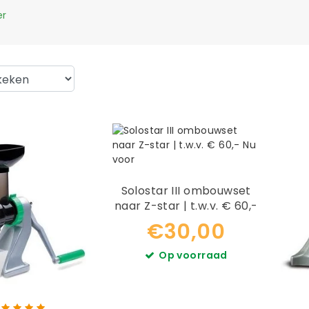
er
Solostar III ombouwset
naar Z-star | t.w.v. € 60,-
Nu voor
€30,00
Op voorraad