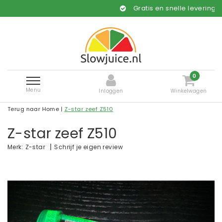
Gratis en snelle levering*
0
Menu
Inloggen
Winkelwagen
Terug naar Home
|
Z-star zeef Z510
Z-star zeef Z510
|
Schrijf je eigen review
Merk:
Z-star