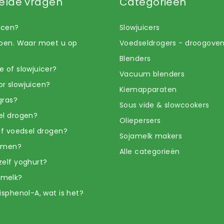
elde vragen
Categorieën
uicen?
Slowjuicers
open. Waar moet u op
Voedseldrogers - droogove
Blenders
e of slowjuicer?
Vacuum blenders
r slowjuicen?
Kiemapparaten
gras?
Sous vide & slowcookers
el drogen?
Oliepersers
elf voedsel drogen?
Sojamelk makers
iemen?
Alle categorieën
zelf yoghurt?
amelk?
isphenol-A, wat is het?