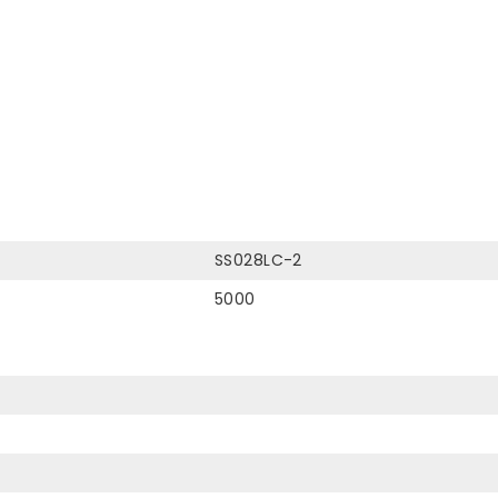
SS028LC-2
5000