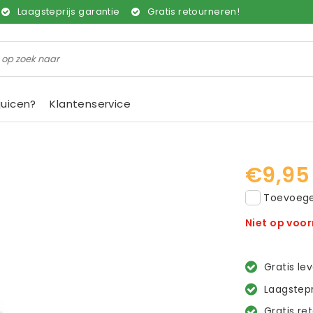
Laagsteprijs garantie
Gratis retourneren!
juicen?
Klantenservice
€9,95
Toevoegen
Niet op voo
Gratis le
Laagstepr
Gratis re