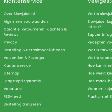
Klantenservice
Veelgest
Over Slowjuice.nl
Wat is slowj
Algemene voorwaarden
Slowjuicer k
letten?
Garantie, Retourneren, Klachten &
Reviews
Sapcentrifug
Privacy
Recepten voo
Bestelling & Betaalmogelijkheden
Wat is tarwe
Verzenden & Bezorgen
Wat is voeds
Klantenservice
Hoe kan ik z
Sitemap
Hoe werkt k
Laagsteprijsgarantie
Hoe maak ik 
Vacatures
Waarom soj
RSS-feed
Plastic met B
Bestelling annuleren