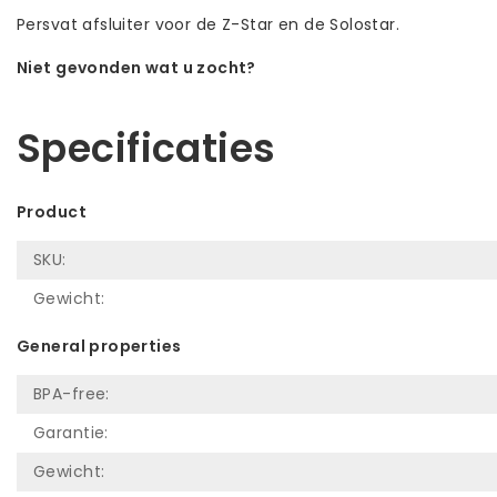
Persvat afsluiter voor de Z-Star en de Solostar.
Niet gevonden wat u zocht?
Laat ons helpen! Bel: +31 (0)35-6910253
Specificaties
Product
SKU:
Gewicht:
General properties
BPA-free:
Garantie:
Gewicht: