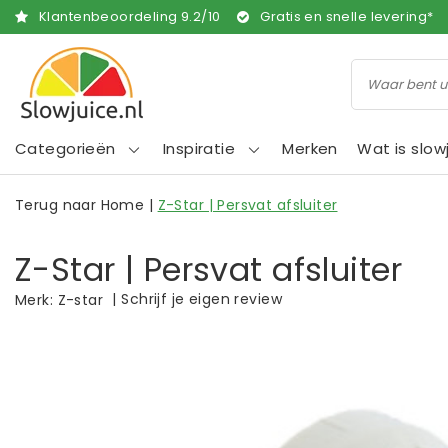
Klantenbeoordeling
9.2
/
10
Gratis en snelle levering*
Categorieën
Inspiratie
Merken
Wat is slow
Terug naar Home
|
Z-Star | Persvat afsluiter
Z-Star | Persvat afsluiter
|
Schrijf je eigen review
Merk:
Z-star