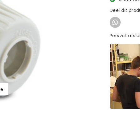
Deel dit pro
Persvat afslu
ge