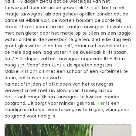
Na 4 – 5 dagen ziet u dat de worteltjes van het
tarwezaad door de aarde geworteld zijn en kunt u het
‘matje tarwegras’ als een geheel optillen zonder dat de
aarde uit elkaar valt, de wortels houden de aarde bij
elkaar. U kunt vanaf nu het ‘matje tarwegras’ bewateren
met een gieter door het matje op te tillen en een laagje
water onder in de kweekbak te gieten. Giet elke dag een
groot glas water in de bak zelf, maar niet zoveel dat er
de hele dag een laag water in de kweekbak blijft staan.
Na 7 – 12 dagen zal het tarwegras ongeveer 10 – 16 cm
hoog zijn. Vanaf dan kunt u de sprieten oogsten.
Makkelijk is om dit met een schaar of een kartelmes te
doen, net boven de wortel.
Na het afsnijden of afknippen van het tarwegras
verwerkt u het met uw slowjuicer: Tarwegrassap!
Het is ook mogelijk om tarwegras te kweken zonder
potgrond. Dit zorgt voor minder geknoei.
Hier
is een
handige starterset voor tarwegras te krijgen, waar geen
potgrond voor nodig is.