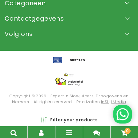
Categorieën
Contactgegevens
Volg ons
Copyright © 2026 - Expert in Slowjuicers, Droogovens en
kiemers - All rights reserved - Realization
InStijl Media
Beoordeling op
KiyOh
voor Slowjuice.nl: 9.2/10 (2936
Filter your products
beoordelingen)
0