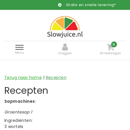
Gratis en snelle levering*
0
Menu
Inloggen
Winkelwagen
Terug naar home
|
Recepten
Recepten
Sapmachines
:
Groentesap 1
Ingrediënten:
3 wortels