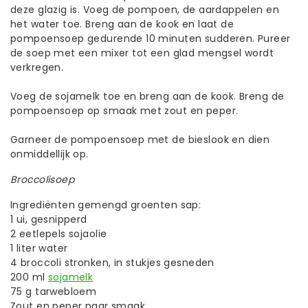
deze glazig is. Voeg de pompoen, de aardappelen en
het water toe. Breng aan de kook en laat de
pompoensoep gedurende 10 minuten sudderen. Pureer
de soep met een mixer tot een glad mengsel wordt
verkregen.
Voeg de sojamelk toe en breng aan de kook. Breng de
pompoensoep op smaak met zout en peper.
Garneer de pompoensoep met de bieslook en dien
onmiddellijk op.
Broccolisoep
Ingrediënten gemengd groenten sap:
1 ui, gesnipperd
2 eetlepels sojaolie
1 liter water
4 broccoli stronken, in stukjes gesneden
200 ml
sojamelk
75 g tarwebloem
Zout en peper naar smaak