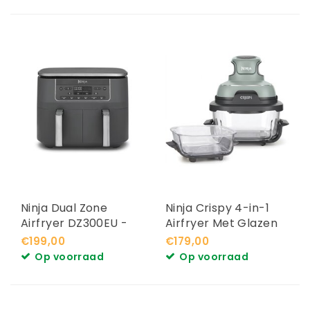
Ninja Dual Zone
Ninja Crispy 4-in-1
Airfryer DZ300EU -
Airfryer Met Glazen
7.6L
Vershoudschalen
€199,00
€179,00
FN101EUSG
Op voorraad
Op voorraad