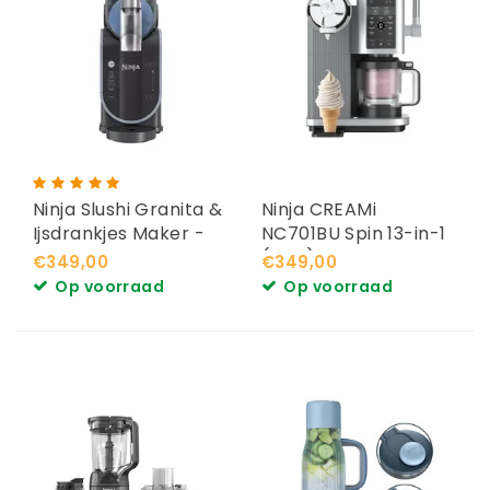
Ninja Slushi Granita &
Ninja CREAMi
Ijsdrankjes Maker -
NC701BU Spin 13-in-1
2.5L - FS301EU
(Soft)ijsmachine
€349,00
€349,00
Op voorraad
Op voorraad