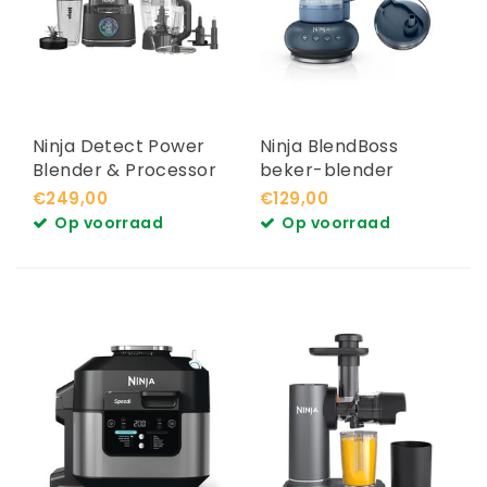
Ninja Detect Power
Ninja BlendBoss
Blender & Processor
beker-blender
Pro TB401EU
Cyberspace
€249,00
€129,00
DB351EUCY
Op voorraad
Op voorraad