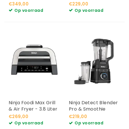
Airfryer - MO201EU
€349,00
€229,00
Op voorraad
Op voorraad
Ninja Foodi Max Grill
Ninja Detect Blender
& Air Fryer - 3.8 Liter
Pro & Smoothie
DG551EU
Maker TB301EU
€269,00
€219,00
Op voorraad
Op voorraad