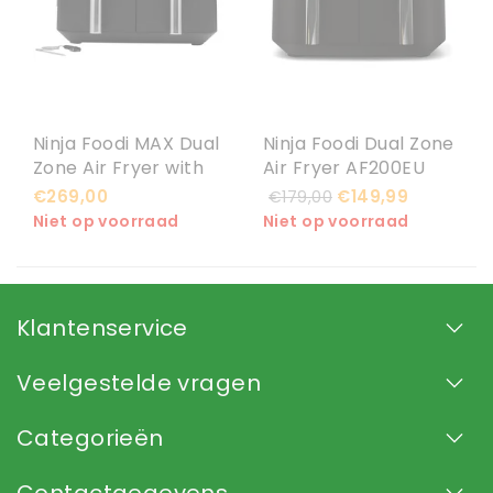
Ninja Foodi MAX Dual
Ninja Foodi Dual Zone
Zone Air Fryer with
Air Fryer AF200EU
Smart Cook System
€269,00
€149,99
€179,00
AF451EU
Niet op voorraad
Niet op voorraad
Klantenservice
Veelgestelde vragen
Categorieën
Contactgegevens