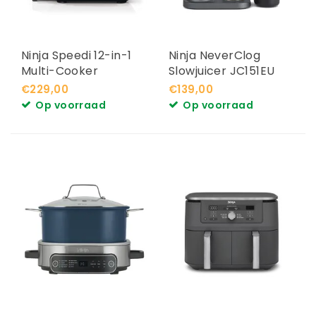
Ninja Speedi 12-in-1
Ninja NeverClog
Multi-Cooker
Slowjuicer JC151EU
ON500EU
€229,00
€139,00
Op voorraad
Op voorraad