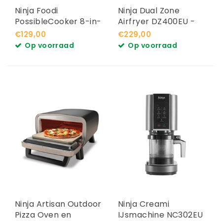
Ninja Foodi
Ninja Dual Zone
PossibleCooker 8-in-
Airfryer DZ400EU -
1 Slowcooker en
9.5L
€129,00
€229,00
Rijstkoker MC1101EU
Op voorraad
Op voorraad
Ninja Artisan Outdoor
Ninja Creami
Pizza Oven en
IJsmachine NC302EU