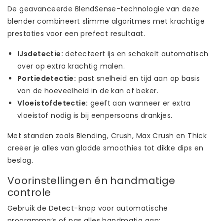
De geavanceerde BlendSense-technologie van deze
blender combineert slimme algoritmes met krachtige
prestaties voor een prefect resultaat.
IJsdetectie:
detecteert ijs en schakelt automatisch
over op extra krachtig malen.
Portiedetectie:
past snelheid en tijd aan op basis
van de hoeveelheid in de kan of beker.
Vloeistofdetectie:
geeft aan wanneer er extra
vloeistof nodig is bij eenpersoons drankjes.
Met standen zoals Blending, Crush, Max Crush en Thick
creëer je alles van gladde smoothies tot dikke dips en
beslag.
Voorinstellingen én handmatige
controle
Gebruik de Detect-knop voor automatische
programma’s of pas alles handmatig aan: