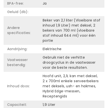
BPA-free:
Ja
Geluid (db):
Beker van 2,1 liter (Vloeibare stof
inhoud 1,9 Liter) met deksel, 2
Andere
bekers van 700 ml (vloeibare
specificaties:
stof inhoud 644 ml) voor één
portie
Aandrijving:
Elektrische
Gebruik niet de verhitte
Vaatwasser
droogcyclus in de vaatwasser
bestendig:
voor de beste resultaten.
Hoofd unit, 2,1L kan met deksel,
2 x 700ml enkele serveerbekers
Inhoud doos:
met deksels, ush- en hakmes,
Hybrid Edge-messen,
Receptengids
Capaciteit:
1,9 Liter