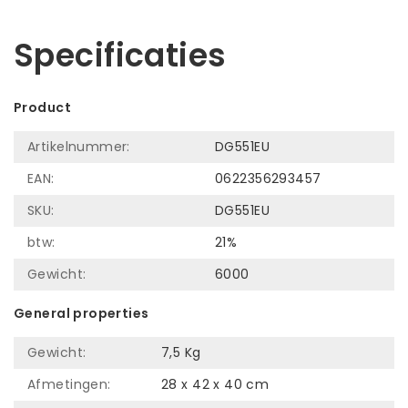
Laat ons helpen! Bel: +31 (0)35-6910253
Specificaties
Product
Artikelnummer:
DG551EU
EAN:
0622356293457
SKU:
DG551EU
btw:
21%
Gewicht:
6000
General properties
Gewicht:
7,5 Kg
Afmetingen:
28 x 42 x 40 cm