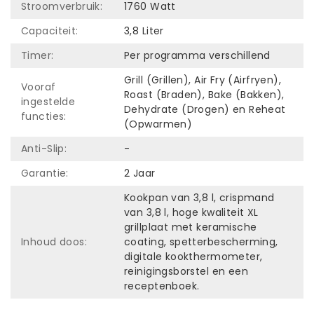
Stroomverbruik:
1760 Watt
Capaciteit:
3,8 Liter
Timer:
Per programma verschillend
Grill (Grillen), Air Fry (Airfryen),
Vooraf
Roast (Braden), Bake (Bakken),
ingestelde
Dehydrate (Drogen) en Reheat
functies:
(Opwarmen)
Anti-Slip:
-
Garantie:
2 Jaar
Kookpan van 3,8 l, crispmand
van 3,8 l, hoge kwaliteit XL
grillplaat met keramische
Inhoud doos:
coating, spetterbescherming,
digitale kookthermometer,
reinigingsborstel en een
receptenboek.