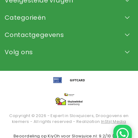
Veelgestelde vragen
Categorieën
Contactgegevens
Volg ons
Copyright © 2026 - Expert in Slowjuicers, Droogovens en
kiemers - All rights reserved - Realization
InStijl Media
Beoordeling op
KiyOh
voor Slowjuice.nl: 9.2/10 (2936