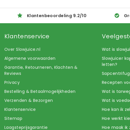
Klantenbeoordeling
9.2
/
10
Gr
Klantenservice
Veelgest
Over Slowjuice.nl
Wat is slowj
Algemene voorwaarden
Slowjuicer k
letten?
Garantie, Retourneren, Klachten &
Reviews
Sapcentrifug
Privacy
Recepten voo
Bestelling & Betaalmogelijkheden
Wat is tarwe
Verzenden & Bezorgen
Wat is voeds
Klantenservice
Hoe kan ik z
Sitemap
Hoe werkt k
Laagsteprijsgarantie
Hoe maak ik 