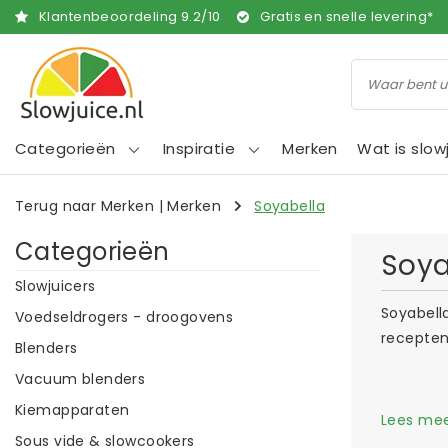
Klantenbeoordeling
9.2
/
10
Gratis en snelle levering*
Categorieën
Inspiratie
Merken
Wat is slow
Terug naar Merken
|
Merken
Soyabella
Categorieën
Soya
Slowjuicers
Soyabell
Voedseldrogers - droogovens
recepten 
Blenders
Vacuum blenders
Kiemapparaten
Lees me
Sous vide & slowcookers