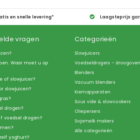
atis en snelle levering*
Laagsteprijs ga
elde vragen
Categorieën
uicen?
Slowjuicers
open. Waar moet u op
Voedseldrogers - droogove
Blenders
e of slowjuicer?
Vacuum blenders
r slowjuicen?
Kiemapparaten
gras?
Sous vide & slowcookers
el drogen?
Oliepersers
elf voedsel drogen?
Sojamelk makers
iemen?
Alle categorieën
zelf yoghurt?