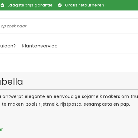
Laagsteprijs garantie
Gratis retourneren!
juicen?
Klantenservice
bella
a ontwerpt elegante en eenvoudige sojamelk makers om thuis
te maken, zoals rijstmelk, rijstpasta, sesampasta en pap.
er