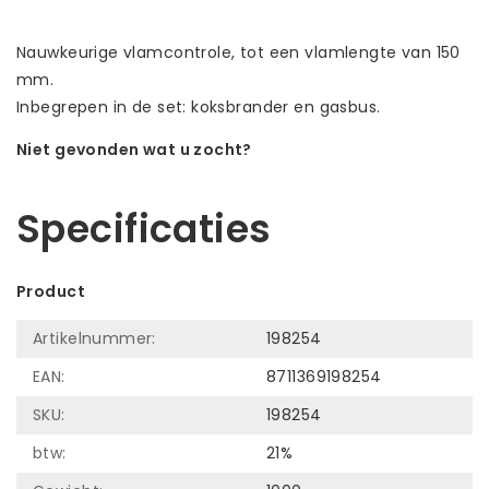
Nauwkeurige vlamcontrole, tot een vlamlengte van 150
mm.
Inbegrepen in de set: koksbrander en gasbus.
Niet gevonden wat u zocht?
Laat ons helpen! Bel: +31 (0)35-6910253
Specificaties
Product
Artikelnummer:
198254
EAN:
8711369198254
SKU:
198254
btw:
21%