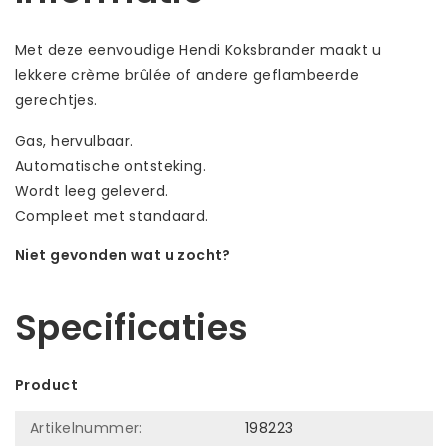
Met deze eenvoudige Hendi Koksbrander maakt u
lekkere crème brûlée of andere geflambeerde
gerechtjes.
Gas, hervulbaar.
Automatische ontsteking.
Wordt leeg geleverd.
Compleet met standaard.
Niet gevonden wat u zocht?
Laat ons helpen! Bel: +31 (0)35-6910253
Specificaties
Product
Artikelnummer:
198223