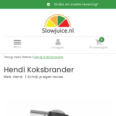
Gratis en snelle levering*
0
Menu
Inloggen
Winkelwagen
Terug naar Home
|
Hendi Koksbrander
Hendi Koksbrander
|
Schrijf je eigen review
Merk:
Hendi