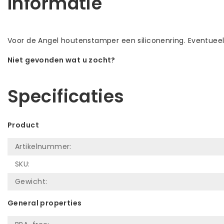
Informatie
Voor de Angel houtenstamper een siliconenring. Eventueel vo
Niet gevonden wat u zocht?
Laat ons helpen! Bel: +31 (0)35-6910253
Specificaties
Product
Artikelnummer:
SKU:
Gewicht:
General properties