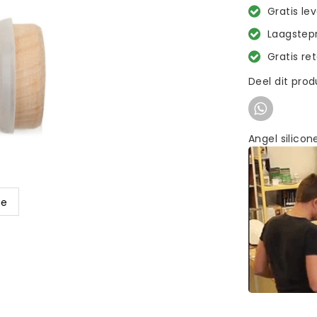
Gratis le
Laagstepr
Gratis re
Deel dit pro
Angel silico
ge