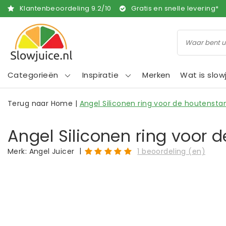
Klantenbeoordeling
9.2
/
10
Gratis en snelle levering*
Categorieën
Inspiratie
Merken
Wat is slow
Terug naar Home
|
Angel Siliconen ring voor de houtenst
Angel Siliconen ring voor
|
Merk:
Angel Juicer
1 beoordeling (en)