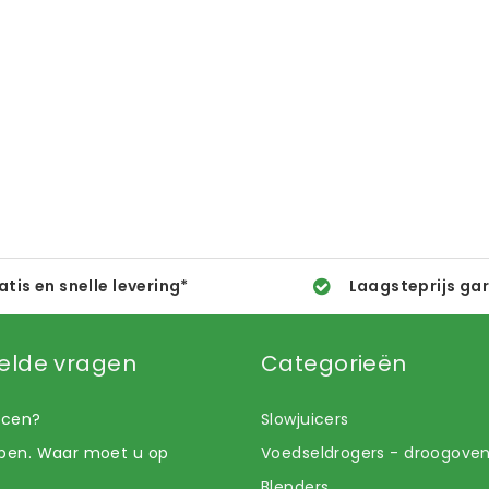
atis en snelle levering*
Laagsteprijs ga
elde vragen
Categorieën
uicen?
Slowjuicers
open. Waar moet u op
Voedseldrogers - droogove
Blenders