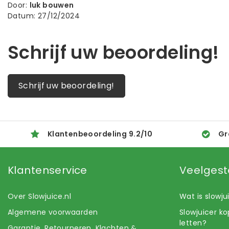
Door
:
luk bouwen
Datum
:
27/12/2024
Schrijf uw beoordeling!
Schrijf uw beoordeling!
Klantenbeoordeling
9.2
/
10
Gr
Klantenservice
Veelgest
Over Slowjuice.nl
Wat is slowj
Algemene voorwaarden
Slowjuicer k
letten?
Garantie, Retourneren, Klachten &