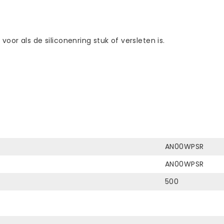
or als de siliconenring stuk of versleten is.
AN00WPSR
AN00WPSR
500