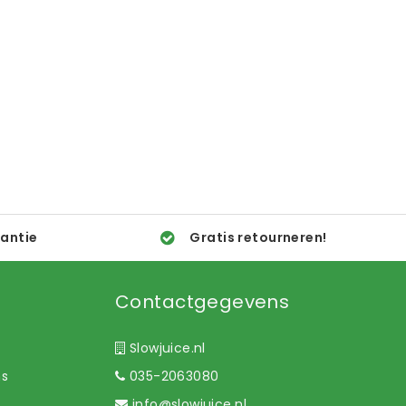
rantie
Gratis retourneren!
Contactgegevens
Slowjuice.nl
ns
035-2063080
info@slowjuice.nl