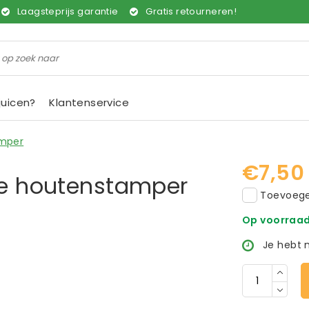
Laagsteprijs garantie
Gratis retourneren!
juicen?
Klantenservice
amper
€7,50
 de houtenstamper
Toevoegen
Op voorraa
Je hebt 