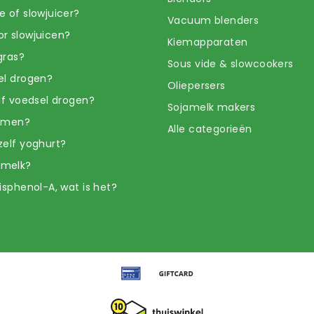
e of slowjuicer?
Vacuum blenders
r slowjuicen?
Kiemapparaten
gras?
Sous vide & slowcookers
el drogen?
Oliepersers
elf voedsel drogen?
Sojamelk makers
iemen?
Alle categorieën
zelf yoghurt?
amelk?
isphenol-A, wat is het?