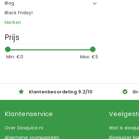
Blog
Black Friday!
Merken
Prijs
Min: €
0
Max: €
5
Klantenbeoordeling
9.2
/
10
Gr
Klantenservice
Veelgest
Over Slowjuice.nl
Wat is slowj
Algemene voorwaarden
Slowjuicer k