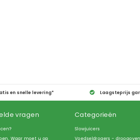
atis en snelle levering*
Laagsteprijs ga
elde vragen
Categorieën
uicen?
Slowjuicers
open. Waar moet u op
Voedseldrogers - droogove