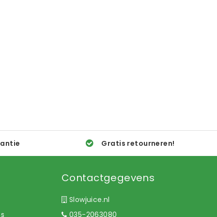
rantie
Gratis retourneren!
Contactgegevens
Slowjuice.nl
ns
035-2063080