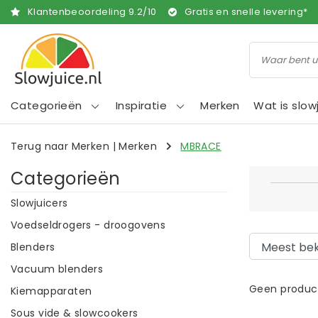
Klantenbeoordeling
9.2
/
10
Gratis en snelle levering*
Categorieën
Inspiratie
Merken
Wat is slow
Terug naar Merken
|
Merken
MBRACE
Categorieën
Slowjuicers
Voedseldrogers - droogovens
Blenders
Vacuum blenders
Geen product
Kiemapparaten
Sous vide & slowcookers