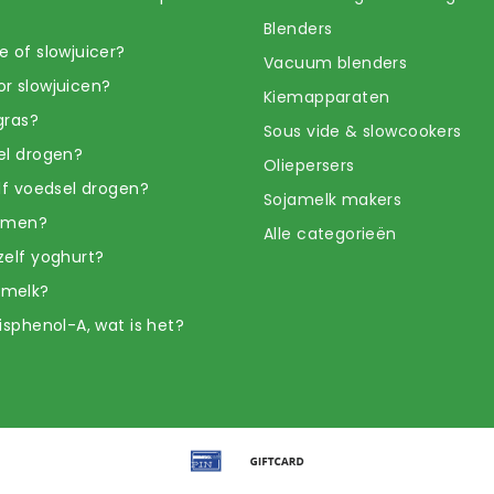
Blenders
e of slowjuicer?
Vacuum blenders
r slowjuicen?
Kiemapparaten
gras?
Sous vide & slowcookers
el drogen?
Oliepersers
elf voedsel drogen?
Sojamelk makers
iemen?
Alle categorieën
zelf yoghurt?
amelk?
isphenol-A, wat is het?