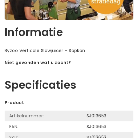
Informatie
Byzoo Verticale Slowjuicer - Sapkan
Niet gevonden wat u zocht?
Laat ons helpen! Bel: +31 (0)35-6910253
Specificaties
Product
Artikelnummer:
SJ013653
EAN:
SJ013653
SKU:
SJ013653