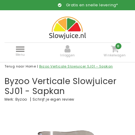
Gratis en snelle levering*
0
Menu
Inloggen
Winkelwagen
Terug naar Home
|
Byzoo Verticale Slowjuicer SJ01 - Sapkan
Byzoo Verticale Slowjuicer
SJ01 - Sapkan
|
Schrijf je eigen review
Merk:
Byzoo