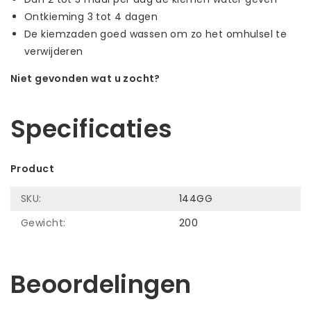
Ontkieming 3 tot 4 dagen
De kiemzaden goed wassen om zo het omhulsel te
verwijderen
Niet gevonden wat u zocht?
Laat ons helpen! Bel: +31 (0)35-6910253
Specificaties
Product
SKU:
144GG
Gewicht:
200
Beoordelingen