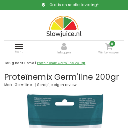
Gratis en snelle levering*
0
Menu
Inloggen
Winkelwagen
Terug naar Home
|
Proteïnemix Germ'line 200gr
Proteïnemix Germ'line 200gr
|
Schrijf je eigen review
Merk:
Germ'line