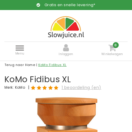
Gratis en snelle levering*
0
Menu
Inloggen
Winkelwagen
Terug naar Home
|
KoMo Fidibus XL
KoMo Fidibus XL
|
1 beoordeling (en)
Merk:
KoMo