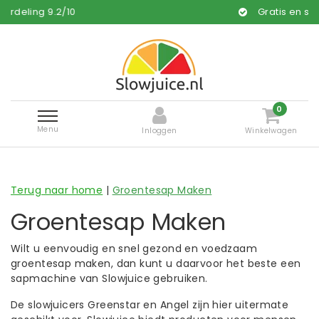
ng
9.2
/
10
Gratis en snelle lev
0
Menu
Inloggen
Winkelwagen
Terug naar home
|
Groentesap Maken
Groentesap Maken
Wilt u eenvoudig en snel gezond en voedzaam
groentesap maken, dan kunt u daarvoor het beste een
sapmachine van Slowjuice gebruiken.
De slowjuicers Greenstar en Angel zijn hier uitermate