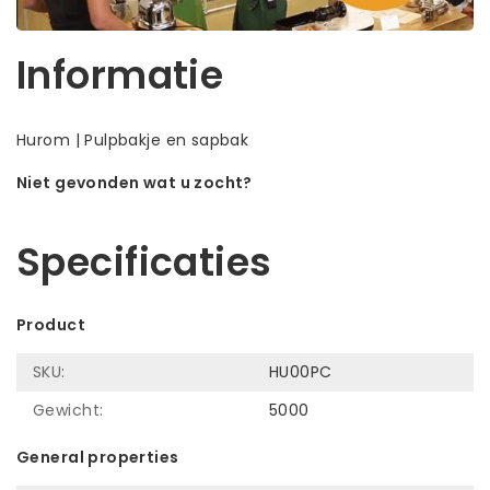
Informatie
Hurom | Pulpbakje en sapbak
Niet gevonden wat u zocht?
Laat ons helpen! Bel: +31 (0)35-6910253
Specificaties
Product
SKU:
HU00PC
Gewicht:
5000
General properties