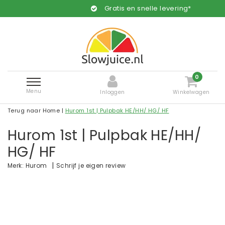
Gratis en snelle levering*
0
Menu
Inloggen
Winkelwagen
Terug naar Home
|
Hurom 1st | Pulpbak HE/HH/ HG/ HF
Hurom 1st | Pulpbak HE/HH/
HG/ HF
|
Schrijf je eigen review
Merk:
Hurom