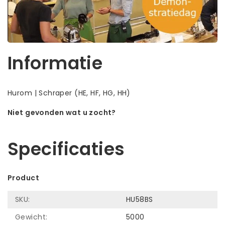
Informatie
Hurom | Schraper (HE, HF, HG, HH)
Niet gevonden wat u zocht?
Laat ons helpen! Bel: +31 (0)35-6910253
Specificaties
Product
SKU:
HU58BS
Gewicht:
5000