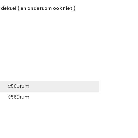
 deksel ( en andersom ook niet )
C56Drum
C56Drum