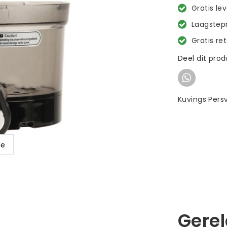
Gratis le
Laagstepr
Gratis re
Deel dit pro
Kuvings Pers
ge
Gere