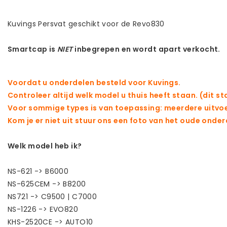
Kuvings Persvat geschikt voor de Revo830
Smartcap is
NIET
inbegrepen en wordt apart verkocht.
Voordat u onderdelen besteld voor Kuvings.
Controleer altijd welk model u thuis heeft staan. (dit s
Voor sommige types is van toepassing: meerdere uitvo
Kom je er niet uit stuur ons een foto van het oude onder
Welk model heb ik?
NS-621 -> B6000
NS-625CEM -> B8200
NS721 -> C9500 | C7000
NS-1226 -> EVO820
KHS-2520CE -> AUTO10