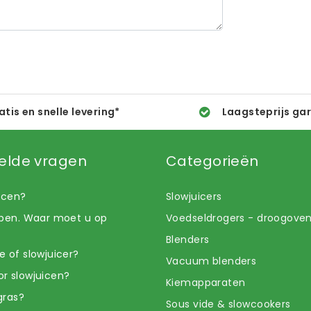
atis en snelle levering*
Laagsteprijs ga
elde vragen
Categorieën
uicen?
Slowjuicers
open. Waar moet u op
Voedseldrogers - droogove
Blenders
e of slowjuicer?
Vacuum blenders
r slowjuicen?
Kiemapparaten
gras?
Sous vide & slowcookers