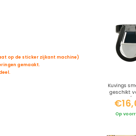
taat op de sticker zijkant machine)
eringen gemaakt.
deel.
Kuvings sm
geschikt v
revo830/ 
€16,
Op voor