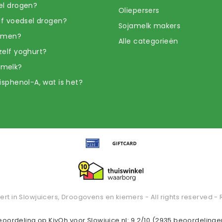
el drogen?
Oliepersers
elf voedsel drogen?
Sojamelk makers
iemen?
Alle categorieën
zelf yoghurt?
amelk?
isphenol-A, wat is het?
ert in Slowjuicers, Droogovens en kiemers - All rights reserved - 
eoordeling op
KiyOh
voor Slowjuice.nl: 9.2/10 (2935 beoordelinge