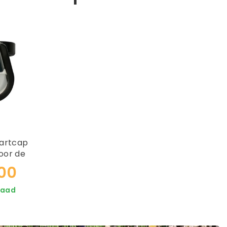
artcap
oor de
AUTO10
00
raad