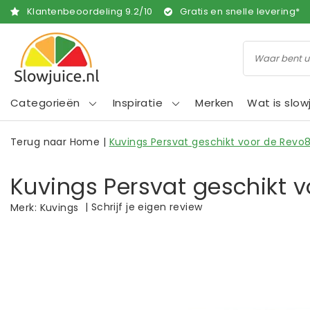
Klantenbeoordeling
9.2
/
10
Gratis en snelle levering*
Categorieën
Inspiratie
Merken
Wat is slow
Terug naar Home
|
Kuvings Persvat geschikt voor de Revo
Kuvings Persvat geschikt 
|
Schrijf je eigen review
Merk:
Kuvings