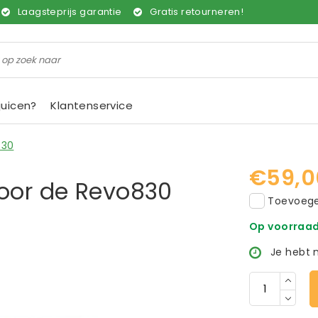
Laagsteprijs garantie
Gratis retourneren!
juicen?
Klantenservice
830
€59,0
voor de Revo830
Toevoegen
Op voorraa
Je hebt 