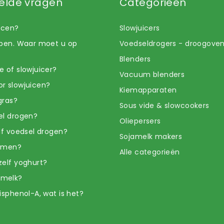
elde vragen
Categorieën
uicen?
Slowjuicers
open. Waar moet u op
Voedseldrogers - droogove
Blenders
e of slowjuicer?
Vacuum blenders
r slowjuicen?
Kiemapparaten
gras?
Sous vide & slowcookers
el drogen?
Oliepersers
elf voedsel drogen?
Sojamelk makers
iemen?
Alle categorieën
zelf yoghurt?
amelk?
isphenol-A, wat is het?