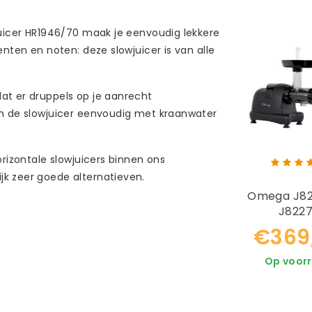
Juicer HR1946/70 maak je eenvoudig lekkere
enten en noten: deze slowjuicer is van alle
at er druppels op je aanrecht
an de slowjuicer eenvoudig met kraanwater
orizontale slowjuicers binnen ons
k zeer goede alternatieven.
Omega J82
J822
€369
Op voor