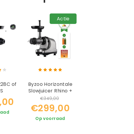
Actie
28C of
Byzoo Horizontale
7S
Slowjuicer Rhino +
Boek + Flesjes
€349,00
,00
€299,00
raad
Op voorraad