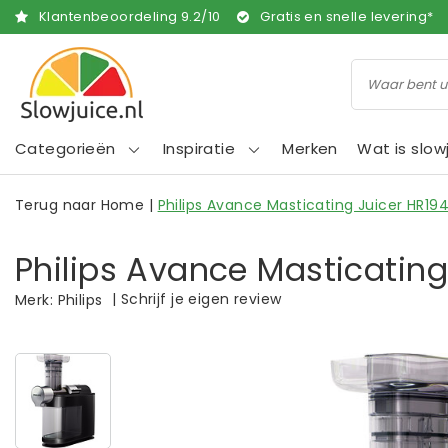
Klantenbeoordeling
9.2
/
10
Gratis en snelle levering*
Categorieën
Inspiratie
Merken
Wat is slow
Terug naar Home
|
Philips Avance Masticating Juicer HR19
Philips Avance Masticating
|
Schrijf je eigen review
Merk:
Philips