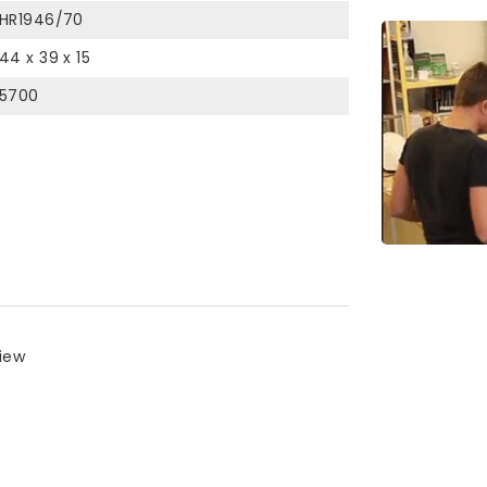
HR1946/70
44 x 39 x 15
5700
view