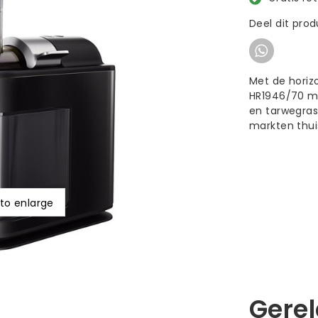
Deel dit pro
Met de horizo
HR1946/70 ma
en tarwegras,
markten thui
 to enlarge
Gere