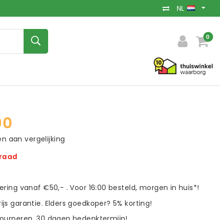
NL
0
00
 aan vergelijking
rraad
vering vanaf €50,- . Voor 16:00 besteld, morgen in huis*!
ijs garantie. Elders goedkoper? 5% korting!
tourneren. 30 dagen bedenktermijn!