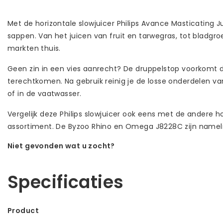
Met de horizontale slowjuicer Philips Avance Masticating 
sappen. Van het juicen van fruit en tarwegras, tot bladgro
markten thuis.
Geen zin in een vies aanrecht? De druppelstop voorkomt d
terechtkomen. Na gebruik reinig je de losse onderdelen v
of in de vaatwasser.
Vergelijk deze Philips slowjuicer ook eens met de andere h
assortiment. De Byzoo Rhino en Omega J8228C zijn namelij
Niet gevonden wat u zocht?
Laat ons helpen! Bel: +31 (0)35-6910253
Specificaties
Product