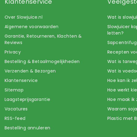
Klantenservice
Veelgest
Over Slowjuice.nl
Wat is slowj
Algemene voorwaarden
Slowjuicer k
letten?
Garantie, Retourneren, Klachten &
Reviews
Sapcentrifug
Privacy
Recepten voo
Bestelling & Betaalmogelijkheden
Wat is tarwe
Verzenden & Bezorgen
Wat is voeds
Klantenservice
Hoe kan ik z
Sitemap
Hoe werkt k
Laagsteprijsgarantie
Hoe maak ik 
Vacatures
Waarom soj
RSS-feed
Plastic met B
Bestelling annuleren