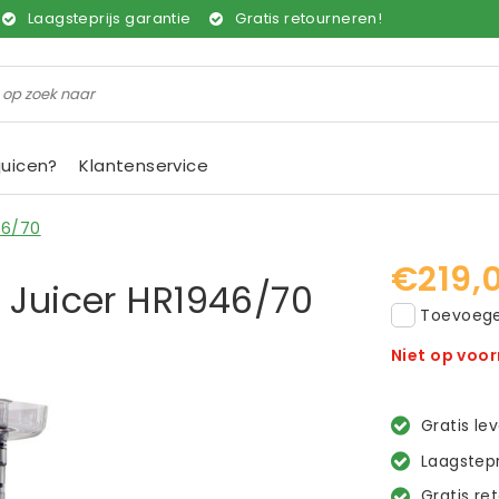
Laagsteprijs garantie
Gratis retourneren!
juicen?
Klantenservice
46/70
€219,
 Juicer HR1946/70
Toevoegen
Niet op voo
Gratis le
Laagstepr
Gratis re