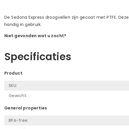
De Sedona Express droogvellen zijn gecoat met PTFE. Deze zi
handig in gebruik.
Niet gevonden wat u zocht?
Laat ons helpen! Bel: +31 (0)35-6910253
Specificaties
Product
SKU:
Gewicht:
General properties
BPA-free: