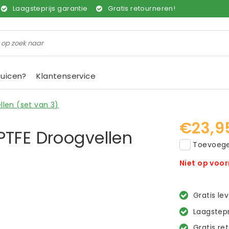
Laagsteprijs garantie
Gratis retourneren!
juicen?
Klantenservice
llen (set van 3)
€23,9
PTFE Droogvellen
Toevoegen
Niet op voo
Gratis le
Laagstepr
Gratis re