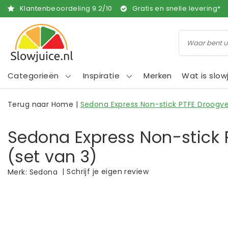
Klantenbeoordeling
9.2
/
10
Gratis en snelle levering*
Categorieën
Inspiratie
Merken
Wat is slow
Terug naar Home
|
Sedona Express Non-stick PTFE Droogve
Sedona Express Non-stick 
(set van 3)
|
Schrijf je eigen review
Merk:
Sedona