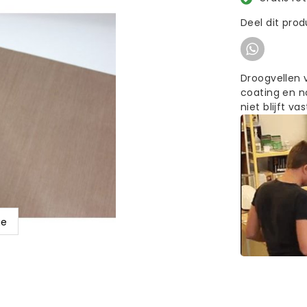
Deel dit pro
Droogvellen 
coating en n
niet blijft v
ge