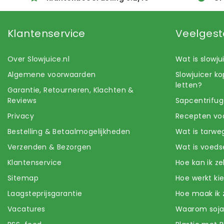
Klantenservice
Veelgest
Over Slowjuice.nl
Wat is slowj
Algemene voorwaarden
Slowjuicer k
letten?
Garantie, Retourneren, Klachten &
Reviews
Sapcentrifug
Privacy
Recepten voo
Bestelling & Betaalmogelijkheden
Wat is tarwe
Verzenden & Bezorgen
Wat is voeds
Klantenservice
Hoe kan ik z
Sitemap
Hoe werkt k
Laagsteprijsgarantie
Hoe maak ik 
Vacatures
Waarom soj