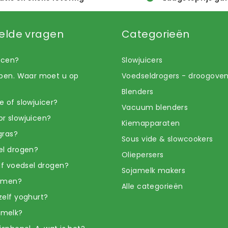
elde vragen
Categorieën
uicen?
Slowjuicers
open. Waar moet u op
Voedseldrogers - droogove
Blenders
e of slowjuicer?
Vacuum blenders
r slowjuicen?
Kiemapparaten
gras?
Sous vide & slowcookers
el drogen?
Oliepersers
elf voedsel drogen?
Sojamelk makers
iemen?
Alle categorieën
zelf yoghurt?
amelk?