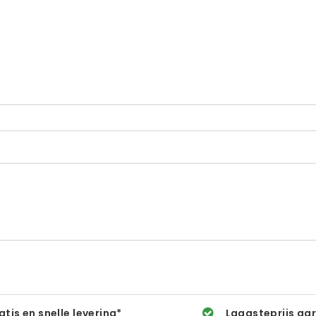
atis en snelle levering*
Laagsteprijs ga