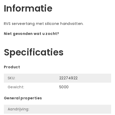
Informatie
RVS serveertang met silicone handvatten.
Niet gevonden wat u zocht?
Laat ons helpen! Bel: +31 (0)35-6910253
Specificaties
Product
SKU:
22274922
Gewicht:
5000
General properties
Aandrijving: