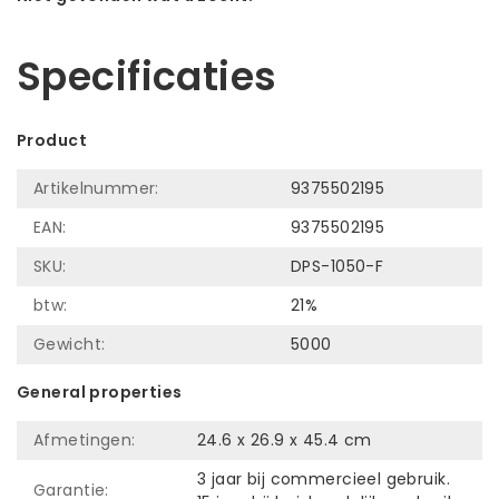
Laat ons helpen! Bel: +31 (0)35-6910253
Specificaties
Product
Artikelnummer:
9375502195
EAN:
9375502195
SKU:
DPS-1050-F
btw:
21%
Gewicht:
5000
General properties
Afmetingen:
24.6 x 26.9 x 45.4 cm
3 jaar bij commercieel gebruik.
Garantie: