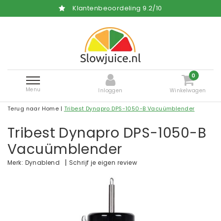
Klantenbeoordeling
9.2
/
10
0
Menu
Inloggen
Winkelwagen
Terug naar Home
|
Tribest Dynapro DPS-1050-B Vacuümblender
Tribest Dynapro DPS-1050-B
Vacuümblender
|
Schrijf je eigen review
Merk:
Dynablend