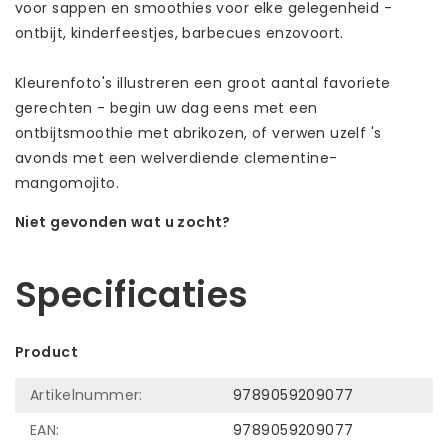
voor sappen en smoothies voor elke gelegenheid -
ontbijt, kinderfeestjes, barbecues enzovoort.
Kleurenfoto's illustreren een groot aantal favoriete
gerechten - begin uw dag eens met een
ontbijtsmoothie met abrikozen, of verwen uzelf 's
avonds met een welverdiende clementine-
mangomojito.
Niet gevonden wat u zocht?
Laat ons helpen! Bel: +31 (0)35-6910253
Specificaties
Product
Artikelnummer:
9789059209077
EAN:
9789059209077