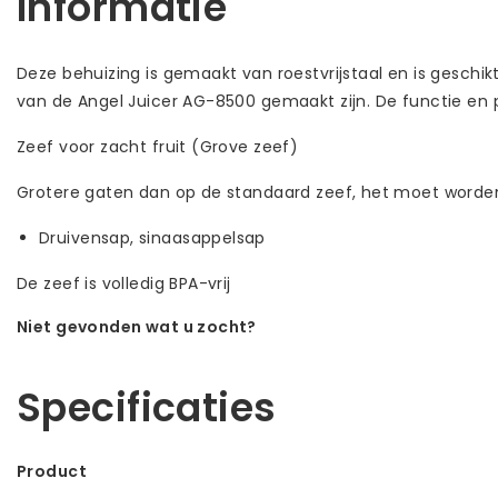
Informatie
Deze behuizing is gemaakt van roestvrijstaal en is gesch
van de Angel Juicer AG-8500 gemaakt zijn. De functie en p
Zeef voor zacht fruit (Grove zeef)
Grotere gaten dan op de standaard zeef, het moet worde
Druivensap, sinaasappelsap
De zeef is volledig BPA-vrij
Niet gevonden wat u zocht?
Laat ons helpen! Bel: +31 (0)35-6910253
Specificaties
Product