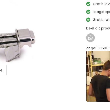
Gratis le
Laagstepr
Gratis re
Deel dit pro
Angel | 8500 
ge