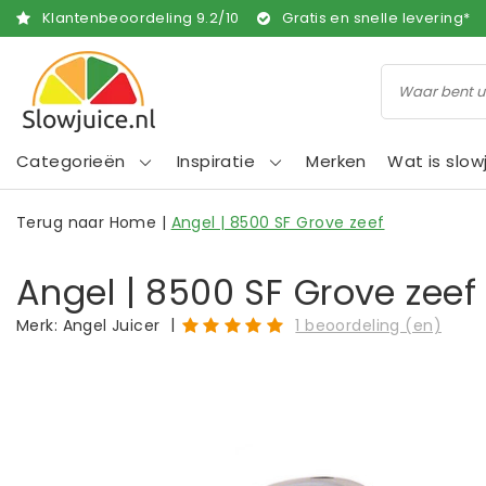
Klantenbeoordeling
9.2
/
10
Gratis en snelle levering*
Categorieën
Inspiratie
Merken
Wat is slow
Terug naar Home
|
Angel | 8500 SF Grove zeef
Angel | 8500 SF Grove zeef
|
Merk:
Angel Juicer
1 beoordeling (en)