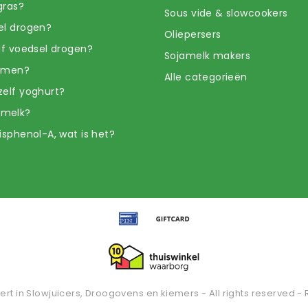
gras?
Sous vide & slowcookers
el drogen?
Oliepersers
elf voedsel drogen?
Sojamelk makers
iemen?
Alle categorieën
zelf yoghurt?
amelk?
isphenol-A, wat is het?
ert in Slowjuicers, Droogovens en kiemers - All rights reserved - 