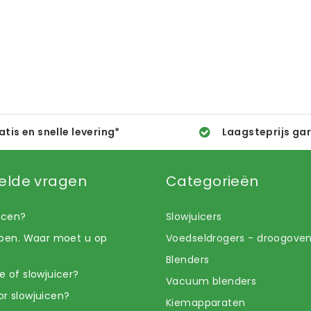
atis en snelle levering*
Laagsteprijs ga
elde vragen
Categorieën
uicen?
Slowjuicers
open. Waar moet u op
Voedseldrogers - droogove
Blenders
e of slowjuicer?
Vacuum blenders
r slowjuicen?
Kiemapparaten