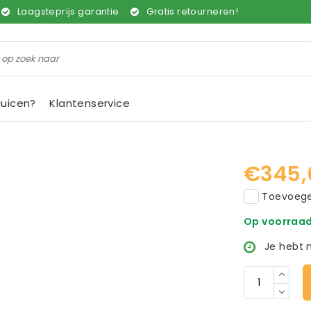
Laagsteprijs garantie
Gratis retourneren!
juicen?
Klantenservice
€345,
Toevoegen
Op voorraa
Je hebt 