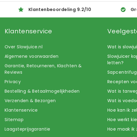
Klantenbeoordeling
9.2
/
10
Gr
Klantenservice
Veelgest
Over Slowjuice.nl
Wat is slowj
Algemene voorwaarden
Slowjuicer k
letten?
Garantie, Retourneren, Klachten &
Reviews
Sapcentrifug
Privacy
Recepten voo
Bestelling & Betaalmogelijkheden
Wat is tarwe
Verzenden & Bezorgen
Wat is voeds
Klantenservice
Hoe kan ik z
Sitemap
Hoe werkt k
Laagsteprijsgarantie
Hoe maak ik 