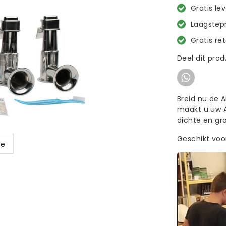
Gratis le
Laagstepr
Gratis re
Deel dit pro
Breid nu de 
maakt u uw A
dichte en gr
Geschikt voo
ge