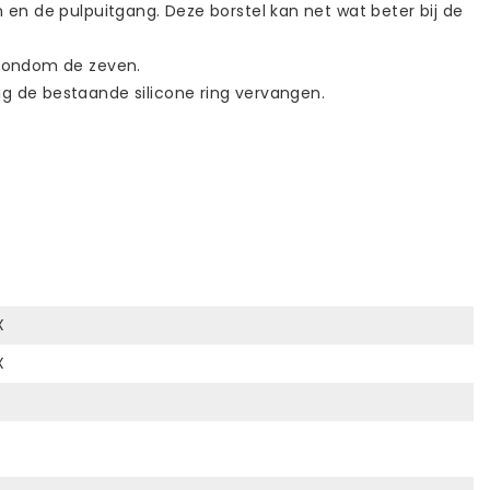
n de pulpuitgang. Deze borstel kan net wat beter bij de
n rondom de zeven.
ig de bestaande silicone ring vervangen.
X
X