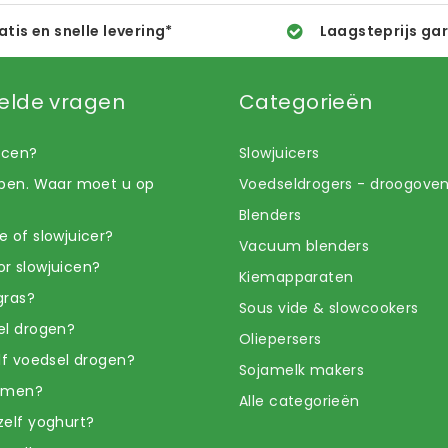
atis en snelle levering*
Laagsteprijs ga
elde vragen
Categorieën
uicen?
Slowjuicers
open. Waar moet u op
Voedseldrogers - droogove
Blenders
e of slowjuicer?
Vacuum blenders
r slowjuicen?
Kiemapparaten
gras?
Sous vide & slowcookers
el drogen?
Oliepersers
elf voedsel drogen?
Sojamelk makers
iemen?
Alle categorieën
zelf yoghurt?