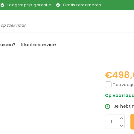
Laagsteprijs garantie
Gratis retourneren!
juicen?
Klantenservice
€498,
Toevoegen
Op voorraa
Je hebt 