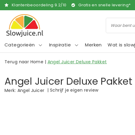
Klantenbeoordeling
9.2
/
10
Gratis en snelle levering*
Categorieën
Inspiratie
Merken
Wat is slow
Terug naar Home
|
Angel Juicer Deluxe Pakket
Angel Juicer Deluxe Pakket
|
Schrijf je eigen review
Merk:
Angel Juicer