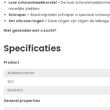
Luxe schoonmaakborstel –
De luxe schoonmaakborstel
moeilijke plekken.
Schraper –
Roestvrijstalen schraper is speciaal ontwor
Set silicone ringen –
Deze ringen zijn tegen de lekkage 
Niet gevonden wat u zocht?
Laat ons helpen! Bel: +31 (0)35-6910253
Specificaties
Product
Artikelnummer:
SKU:
Gewicht:
General properties