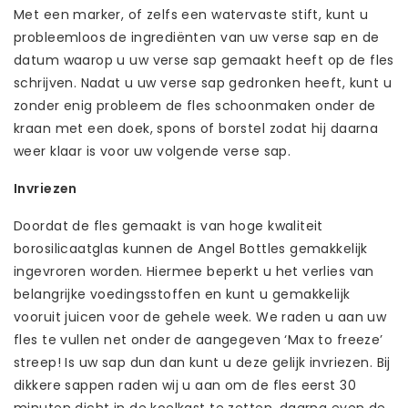
Met een marker, of zelfs een watervaste stift, kunt u
probleemloos de ingrediënten van uw verse sap en de
datum waarop u uw verse sap gemaakt heeft op de fles
schrijven. Nadat u uw verse sap gedronken heeft, kunt u
zonder enig probleem de fles schoonmaken onder de
kraan met een doek, spons of borstel zodat hij daarna
weer klaar is voor uw volgende verse sap.
Invriezen
Doordat de fles gemaakt is van hoge kwaliteit
borosilicaatglas kunnen de Angel Bottles gemakkelijk
ingevroren worden. Hiermee beperkt u het verlies van
belangrijke voedingsstoffen en kunt u gemakkelijk
vooruit juicen voor de gehele week. We raden u aan uw
fles te vullen net onder de aangegeven ‘Max to freeze’
streep! Is uw sap dun dan kunt u deze gelijk invriezen. Bij
dikkere sappen raden wij u aan om de fles eerst 30
minuten dicht in de koelkast te zetten, daarna even de