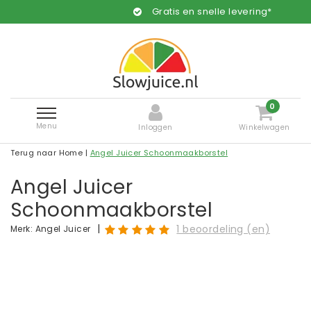
Gratis en snelle levering*
0
Menu
Inloggen
Winkelwagen
Terug naar Home
|
Angel Juicer Schoonmaakborstel
Angel Juicer
Schoonmaakborstel
|
1 beoordeling (en)
Merk:
Angel Juicer